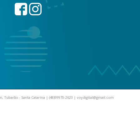
, Tubarão - Santa Catarina | (48)99970-2623 | voydigital@gmail.com